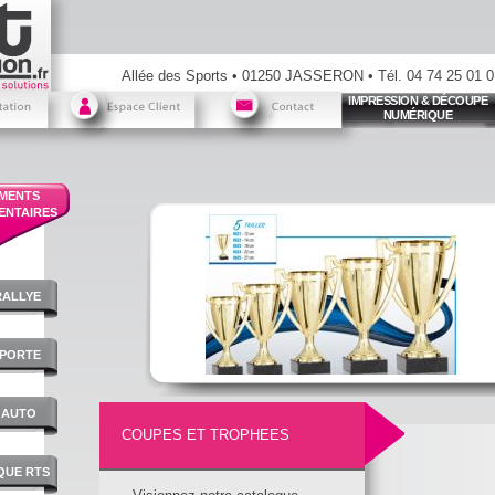
Allée des Sports • 01250 JASSERON • Tél. 04 74 25 01 01 
IMPRESSION & DÉCOUPE
NUMÉRIQUE
EMENTS
ENTAIRES
RALLYE
 PORTE
 AUTO
COUPES ET TROPHEES
QUE RTS