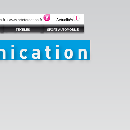
fr • www.artetcreation.fr
Actualités
TEXTILES
SPORT AUTOMOBILE